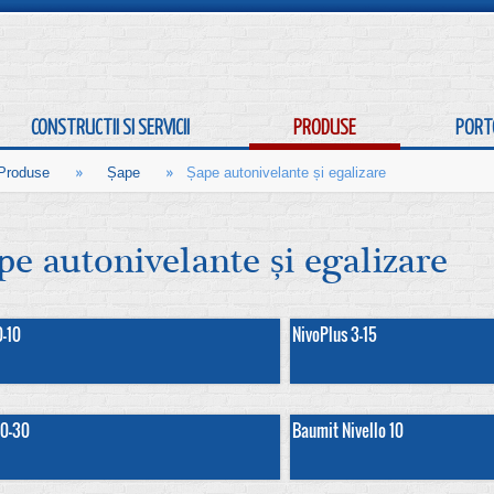
CONSTRUCTII SI SERVICII
PRODUSE
PORT
»
»
Produse
Șape
Șape autonivelante și egalizare
pe autonivelante și egalizare
0-10
NivoPlus 3-15
10-30
Baumit Nivello 10