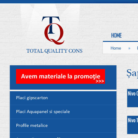
HOME
»
Home
Șa
Nivo 
Placi gipscarton
Placi Aquapanel si speciale
Nivo 
Profile metalice