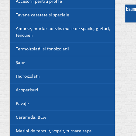
Accesorii pentru profile
Baumi
Tavane casetate si speciale
Amorse, mortar adeziv, mase de spaclu, gleturi,
tencuieli
Termoizolatii si fonoizolatii
Șape
Hidroizolatii
Acoperisuri
Pavaje
Caramida, BCA
Masini de tencuit, vopsit, turnare șape