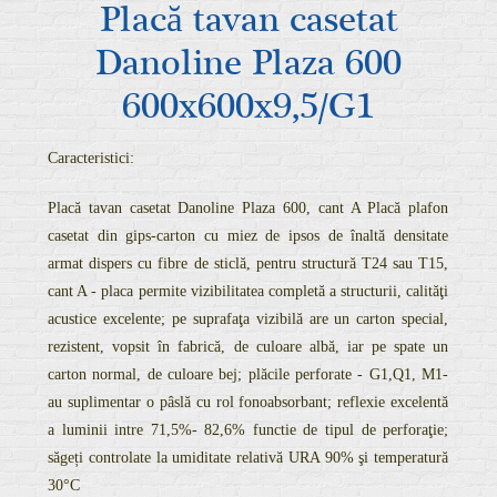
Placă tavan casetat
Danoline Plaza 600
600x600x9,5/G1
Caracteristici:
Placă tavan casetat Danoline Plaza 600, cant A Placă plafon
casetat din gips-carton cu miez de ipsos de înaltă densitate
armat dispers cu fibre de sticlă, pentru structură T24 sau T15,
cant A - placa permite vizibilitatea completă a structurii, calităţi
acustice excelente; pe suprafaţa vizibilă are un carton special,
rezistent, vopsit în fabrică, de culoare albă, iar pe spate un
carton normal, de culoare bej; plăcile perforate - G1,Q1, M1-
au suplimentar o pâslă cu rol fonoabsorbant; reflexie excelentă
a luminii intre 71,5%- 82,6% functie de tipul de perforaţie;
săgeți controlate la umiditate relativă URA 90% şi temperatură
30°C