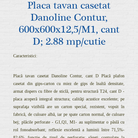
Placa tavan casetat
Danoline Contur,
600x600x12,5/M1, cant
D; 2.88 mp/cutie
Caracteristici:
Placă tavan casetat Danoline Contur, cant D Placă plafon
casetat din gips-carton cu miez de gips de înaltă densitate,
armat dispers cu fibre de sticlă, pentru structură T24, cant D -
placa acoperă integral structura; calităţi acustice excelente; pe
suprafaţa vizibilă are un carton special, rezistent, vopsit în
fabrică, de culoare albă, iar pe spate carton normal, de culoare
bej; plăcile perforate - G1,Q1, M1- au suplimentar o pâslă cu
rol fonoabsorbant; reflexie excelentă a luminii între 71,5%-
82,6% funcţie de tipul de perforaţie; săgeți controlate la