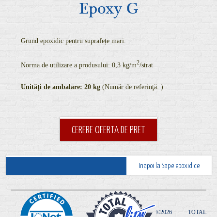
Epoxy G
Grund epoxidic pentru suprafețe mari.
2
Norma de utilizare a produsului: 0,3 kg/m
/strat
Unităţi de ambalare:
20 kg
(Număr de referinţă: )
CERERE OFERTA DE PRET
Inapoi la Sape epoxidice
©2026 TOTAL