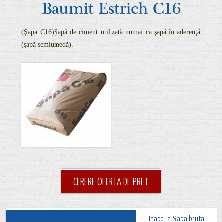
Baumit Estrich C16
(Şapa C16)
Şapă de ciment utilizată numai ca şapă în aderenţă
(şapă semiumedă).
CERERE OFERTA DE PRET
Inapoi la Șapa bruta