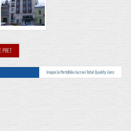
E PRET
Inapoi la Portofoliu lucrari Total Quality Cons