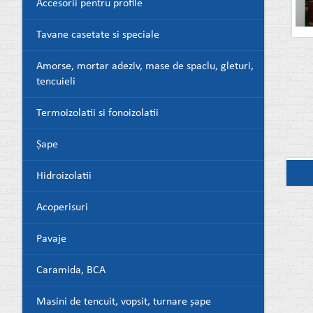
Accesorii pentru profile
Tavane casetate si speciale
Amorse, mortar adeziv, mase de spaclu, gleturi,
tencuieli
Termoizolatii si fonoizolatii
Șape
Hidroizolatii
Acoperisuri
Pavaje
Caramida, BCA
Masini de tencuit, vopsit, turnare șape