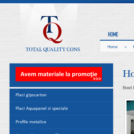
HOME
»
Home
Ho
Hotel 
Placi gipscarton
Placi Aquapanel si speciale
Profile metalice