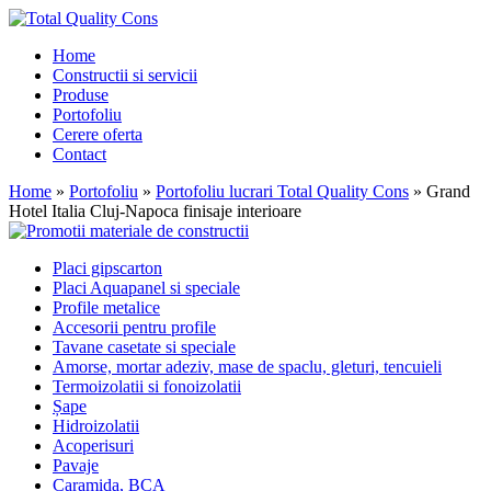
Home
Constructii si servicii
Produse
Portofoliu
Cerere oferta
Contact
Home
»
Portofoliu
»
Portofoliu lucrari Total Quality Cons
»
Grand
Hotel Italia Cluj-Napoca finisaje interioare
Placi gipscarton
Placi Aquapanel si speciale
Profile metalice
Accesorii pentru profile
Tavane casetate si speciale
Amorse, mortar adeziv, mase de spaclu, gleturi, tencuieli
Termoizolatii si fonoizolatii
Șape
Hidroizolatii
Acoperisuri
Pavaje
Caramida, BCA