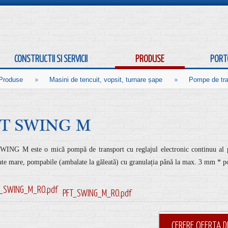
CONSTRUCTII SI SERVICII
PRODUSE
PORT
»
»
Produse
Masini de tencuit, vopsit, turnare șape
Pompe de tra
FT SWING M
ING M este o mică pompă de transport cu reglajul electronic continuu al pro
tate mare, pompabile (ambalate la găleată) cu granulația până la max. 3 mm * pot
PFT_SWING_M_RO.pdf
CERERE OFERTA D