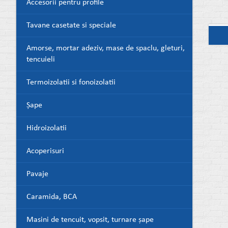
Accesorii pentru profile
Tavane casetate si speciale
Amorse, mortar adeziv, mase de spaclu, gleturi,
tencuieli
Termoizolatii si fonoizolatii
Șape
Hidroizolatii
Acoperisuri
Pavaje
Caramida, BCA
Masini de tencuit, vopsit, turnare șape