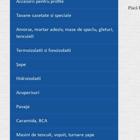
Accesorii pentru profile
Placă 
Tavane casetate si speciale
Amorse, mortar adeziv, mase de spaclu, gleturi,
tencuieli
Termoizolatii si fonoizolatii
Șape
Hidroizolatii
Acoperisuri
Pavaje
Caramida, BCA
Masini de tencuit, vopsit, turnare șape