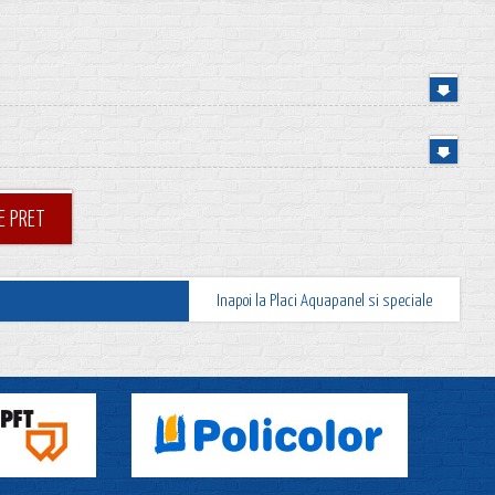
E PRET
Inapoi la Placi Aquapanel si speciale