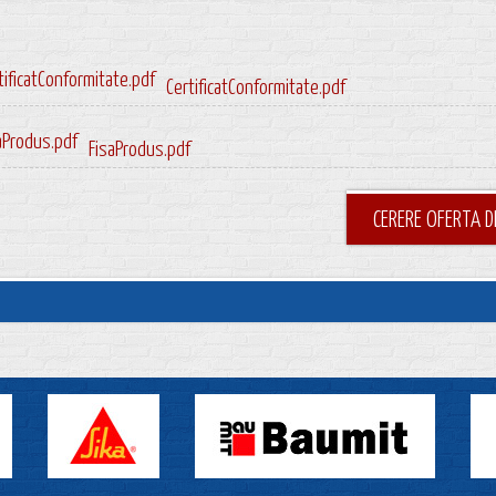
CertificatConformitate.pdf
FisaProdus.pdf
CERERE OFERTA D